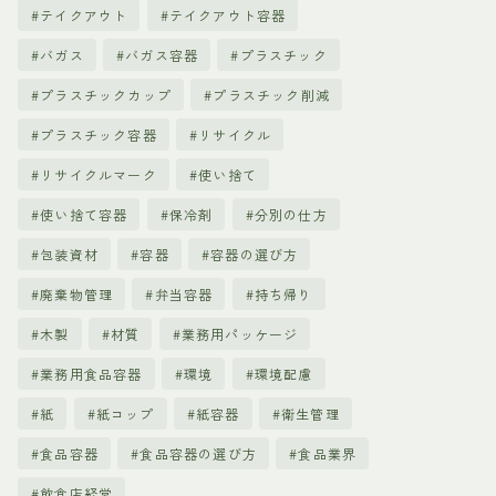
テイクアウト
テイクアウト容器
バガス
バガス容器
プラスチック
プラスチックカップ
プラスチック削減
プラスチック容器
リサイクル
リサイクルマーク
使い捨て
使い捨て容器
保冷剤
分別の仕方
包装資材
容器
容器の選び方
廃棄物管理
弁当容器
持ち帰り
木製
材質
業務用パッケージ
業務用食品容器
環境
環境配慮
紙
紙コップ
紙容器
衛生管理
食品容器
食品容器の選び方
食品業界
飲食店経営