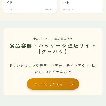
イド
ント
2025.07.11
食品容器
2025.09.19
食品
食品パッケージ業界最安値級
食品容器・パッケージ通販サイト
【グッパケ】
ドリンクカップやデザート容器、テイクアウト用品
が7,000アイテム以上
グッパケはこちら ！