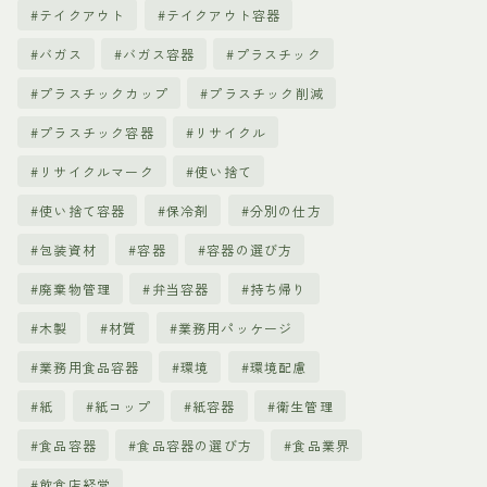
テイクアウト
テイクアウト容器
バガス
バガス容器
プラスチック
プラスチックカップ
プラスチック削減
プラスチック容器
リサイクル
リサイクルマーク
使い捨て
使い捨て容器
保冷剤
分別の仕方
包装資材
容器
容器の選び方
廃棄物管理
弁当容器
持ち帰り
木製
材質
業務用パッケージ
業務用食品容器
環境
環境配慮
紙
紙コップ
紙容器
衛生管理
食品容器
食品容器の選び方
食品業界
飲食店経営