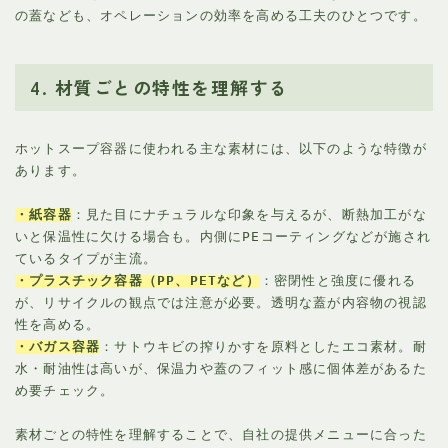
の蓋なども、オペレーションの効率を高める工夫のひとつです。
4. 材質ごとの特性を理解する
ホットスープ容器に使われる主な素材には、以下のような特徴が
あります。
・紙容器
：見た目にナチュラルな印象を与えるが、断熱加工がな
いと保温性に欠ける場合も。内側にPEコーティングなどが施され
ているタイプが主流。
・プラスチック容器（PP、PETなど）
：密閉性と強度に優れる
が、リサイクルの観点では注意が必要。透明な蓋が内容物の視認
性を高める。
・バガス容器
：サトウキビの搾りかすを原料としたエコ素材。耐
水・耐油性は高いが、保温力や蓋のフィット感に個体差があるた
め要チェック。
素材ごとの特性を理解することで、自社の提供メニューに合った