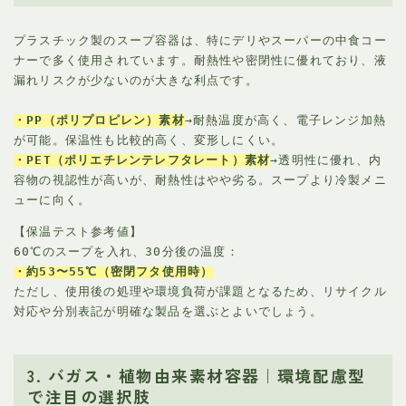
プラスチック製のスープ容器は、特にデリやスーパーの中食コー
ナーで多く使用されています。耐熱性や密閉性に優れており、液
漏れリスクが少ないのが大きな利点です。
・PP（ポリプロピレン）素材
→耐熱温度が高く、電子レンジ加熱
が可能。保温性も比較的高く、変形しにくい。
・PET（ポリエチレンテレフタレート）素材
→透明性に優れ、内
容物の視認性が高いが、耐熱性はやや劣る。スープより冷製メニ
ューに向く。
【保温テスト参考値】
60℃のスープを入れ、30分後の温度：
・約53〜55℃（密閉フタ使用時）
ただし、使用後の処理や環境負荷が課題となるため、リサイクル
対応や分別表記が明確な製品を選ぶとよいでしょう。
3. バガス・植物由来素材容器｜環境配慮型
で注目の選択肢