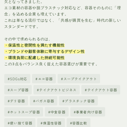
欠となってきました。
エコ素材の容器や脱プラスチック対応など、容器そのものに「理
念」を込める企業も増えています。
これは単なる流行ではなく、「共感が購買を生む」時代の新しい
スタンダードです。
その中で求められるのは、
・保温性と密閉性を満たす機能性
・ブランドや顧客体験に寄与するデザイン性
・環境負荷に配慮した持続可能性
この3点をバランス良く捉えた容器選びが重要です。
#SDGs対応
#エコ容器
#スープテイクアウト
#スープ容器
#テイクアウトビジネス
#テイクアウト容器
#デリ容器
#バガス容器
#プラスチック容器
#ホットスープ容器
#中食容器
#事業者向け容器
#使い捨て容器
#保温性容器
#容器比較