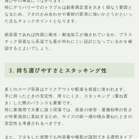
運び中の事故につながります。
特にデリバリーでのトラブルは顧客満足度を大きく損なう要因と
なるため、フタのかみ合わせや素材の変形に強いかどうかといっ
た点もチェックポイントとなります。
紙容器であれば内面に耐水・耐油加工が施されているか、プラス
チック容器なら高温でも蓋が外れにくい設計になっているかを確
認するとよいでしょう。
3. 持ち運びやすさとスタッキング性
多くのスープ容器はテイクアウトや配達を前提に使われます。
手に持ったときの安定性、滑りにくさ、スタッキング（重ね置
き）した際のバランスも重要です。
特に業務用で大量に扱う現場では、容器の保管・運搬効率の良さ
が作業負担に直結するため、サイズの統一感や積み重ねたときの
安定性も考慮されるべきです。
また、フタをした状態でも内容量や種類が識別できる透明タイプ