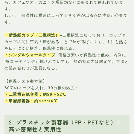
ら、カフェやオーガニック系店舗などに好まれて使われていま
す。
しかし、保温性は構造によって大きく差が出る点に注意が必要で
す。
・断熱紙カップ（二重構造）
→二重構造になっており、カップと
カップの間に空気の層があることで熱が逃げにくく、手にも熱さ
を伝えにくい構造。保温性に優れる。
・シングルウォールタイプ
→価格は安いが保温性は低め。内側に
PEコーティングが施されていても、熱の持続力は限定的。フタと
の組み合わせが重要になる。
【保温テスト参考値】
60℃のスープを入れ、30分後の温度：
・二重構造紙容器：約50〜52℃
・単層紙容器：約44〜46℃
2. プラスチック製容器（PP・PETなど）｜
高い密閉性と実用性