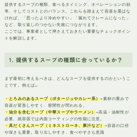
提供するスープの種類、食べるタイミング、オペレーションの効
率、そしてコストとのバランス。これらを踏まえて容器を選ばな
ければ、「思ったより冷めやすい」「漏れてクレームになった」
など、取り返しのつかない失敗につながります。
ここでは、事業者として押さえておきたい重要なチェックポイン
トを解説します。
1. 提供するスープの種類に合っているか？
まず最初に考えるべきは、どんなスープを提供するのかというこ
とです。例えば…
・とろみのあるスープ（ポタージュやカレー系）
→素材の重みで
容器が変形しやすく、密閉性が問われる。
・油分を含むスープ（中華スープやラーメン）
→高温・油耐性が
必要。紙容器では内面コーティングの性能に注意。
・具だくさんスープ（ミネストローネ、豚汁など）
→容器の口径
や深さも重要。取り出しやすさ、食べやすさも意識