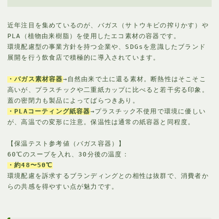
近年注目を集めているのが、バガス（サトウキビの搾りかす）や
PLA（植物由来樹脂）を使用したエコ素材の容器です。
環境配慮型の事業方針を持つ企業や、SDGsを意識したブランド
展開を行う飲食店で積極的に導入されています。
・バガス素材容器
→自然由来で土に還る素材。断熱性はそこそこ
高いが、プラスチックや二重紙カップに比べると若干劣る印象。
蓋の密閉力も製品によってばらつきあり。
・PLAコーティング紙容器
→プラスチック不使用で環境に優しい
が、高温での変形に注意。保温性は通常の紙容器と同程度。
【保温テスト参考値（バガス容器）】
60℃のスープを入れ、30分後の温度：
・約48〜50℃
環境配慮を訴求するブランディングとの相性は抜群で、消費者か
らの共感を得やすい点が魅力です。