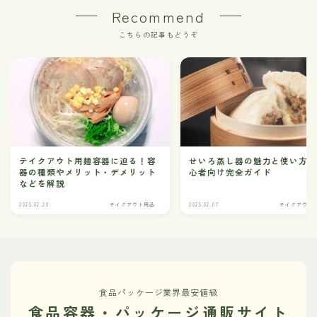
Recommend
こちらの記事もどうぞ
テイクアウト用麺容器に迫る！容
せいろ蒸し器の魅力と使い方
器の種類やメリット・デメリット
心者向け完全ガイド
などを解説
2025.02.20
テイクアウト用品
2025.02.07
テイクアウト
食品パッケージ業界最安値級
食品容器・パッケージ通販サイト