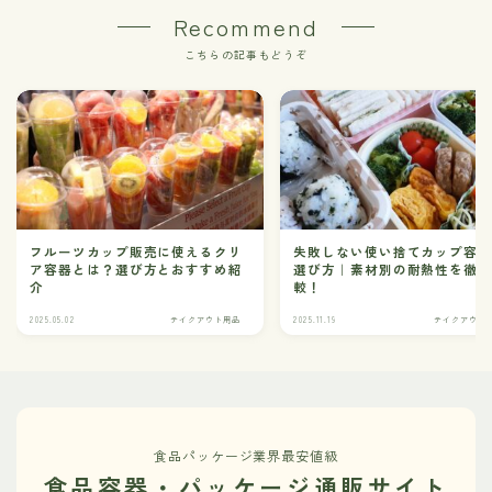
Recommend
こちらの記事もどうぞ
フルーツカップ販売に使えるクリ
失敗しない使い捨てカップ容
ア容器とは？選び方とおすすめ紹
選び方｜素材別の耐熱性を徹
介
較！
2025.05.02
テイクアウト用品
2025.11.19
テイクアウト
食品パッケージ業界最安値級
食品容器・パッケージ通販サイト