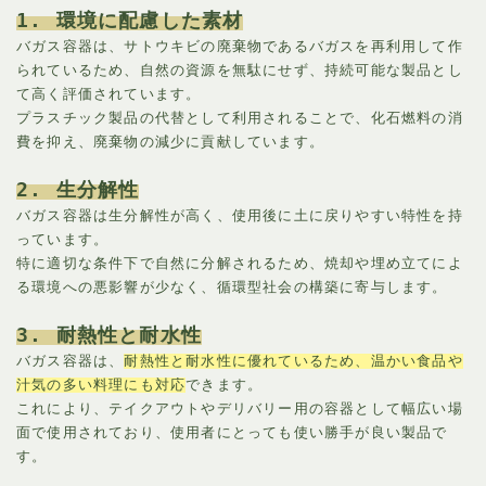
1. 環境に配慮した素材
バガス容器は、サトウキビの廃棄物であるバガスを再利用して作
られているため、自然の資源を無駄にせず、持続可能な製品とし
て高く評価されています。
プラスチック製品の代替として利用されることで、化石燃料の消
費を抑え、廃棄物の減少に貢献しています。
2. 生分解性
バガス容器は生分解性が高く、使用後に土に戻りやすい特性を持
っています。
特に適切な条件下で自然に分解されるため、焼却や埋め立てによ
る環境への悪影響が少なく、循環型社会の構築に寄与します。
3. 耐熱性と耐水性
バガス容器は、
耐熱性と耐水性に優れているため、温かい食品や
汁気の多い料理にも対応
できます。
これにより、テイクアウトやデリバリー用の容器として幅広い場
面で使用されており、使用者にとっても使い勝手が良い製品で
す。