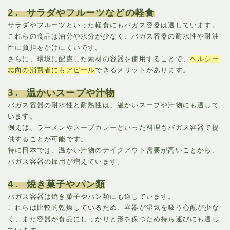
2. サラダやフルーツなどの軽食
サラダやフルーツといった軽食にもバガス容器は適しています。
これらの食品は油分や水分が少なく、バガス容器の耐水性や耐油
性に負担をかけにくいです。
さらに、環境に配慮した素材の容器を使用することで、
ヘルシー
志向の消費者にもアピール
できるメリットがあります。
3. 温かいスープや汁物
バガス容器の耐水性と耐熱性は、温かいスープや汁物にも適して
います。
例えば、ラーメンやスープカレーといった料理もバガス容器で提
供することが可能です。
特に日本では、温かい汁物のテイクアウト需要が高いことから、
バガス容器の採用が増えています。
4. 焼き菓子やパン類
バガス容器は焼き菓子やパン類にも適しています。
これらは比較的乾燥しているため、容器が湿気を吸う心配が少な
く、また容器が食品にしっかりと形を保つため持ち運びにも適し