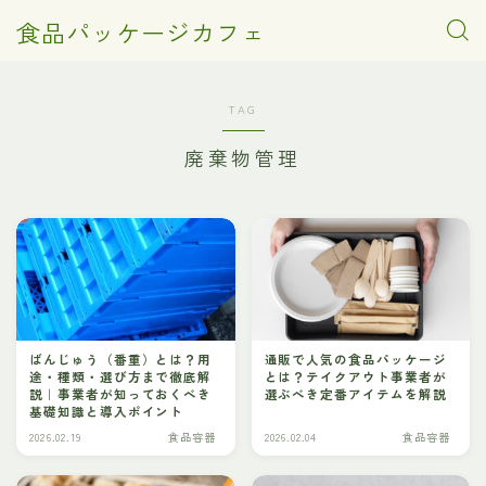
食品パッケージカフェ
TAG
廃棄物管理
ばんじゅう（番重）とは？用
通販で人気の食品パッケージ
途・種類・選び方まで徹底解
とは？テイクアウト事業者が
説｜事業者が知っておくべき
選ぶべき定番アイテムを解説
基礎知識と導入ポイント
2026.02.19
食品容器
2026.02.04
食品容器