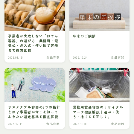
事業者が失敗しない「おでん
年末のご挨拶
容器」の選び方｜業務用・電
気式・ガス式・使い捨て容器
まで徹底比較
2026.01.15
食品容器
2025.12.24
食品容器
サステナブル容器の5つの指針
業務用食品容器のリサイクル
とは？事業者が今こそ知って
マーク徹底解説｜選ぶ・使
おきたい選定基準を徹底解説
う・捨てるを正しく」
2025.12.11
食品容器
2025.10.30
食品容器