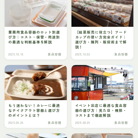
業務用食品容器のロット別選
【総菜販売に役立つ】フード
び方｜コスト・保管・用途別
カップの使い方完全ガイド｜
の最適な判断基準を解説
選び方・陳列・販促術まで解
説！
2025.10.16
食品容器
2025.10.03
食品容器
もう迷わない！カレーに最適
イベント出店に最適な食品容
なテイクアウト容器と選び方
器の選び方｜見た目・機能・
のポイントとは？
コストまで徹底解説
2025.09.26
食品容器
2025.08.29
食品容器