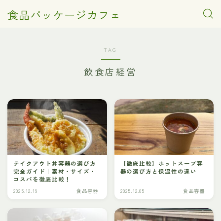
食品パッケージカフェ
TAG
飲食店経営
テイクアウト丼容器の選び方
【徹底比較】ホットスープ容
完全ガイド｜素材・サイズ・
器の選び方と保温性の違い
コスパを徹底比較！
2025.12.19
食品容器
2025.12.05
食品容器