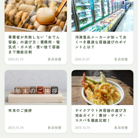
事業者が失敗しない「おでん
冷凍食品メーカーが知ってお
容器」の選び方｜業務用・電
くべき最適な容器選びのポイ
気式・ガス式・使い捨て容器
ントとは？
まで徹底比較
2026.01.15
食品容器
2026.01.07
食品容器
年末のご挨拶
テイクアウト丼容器の選び方
完全ガイド｜素材・サイズ・
コスパを徹底比較！
2025.12.24
食品容器
2025.12.19
食品容器