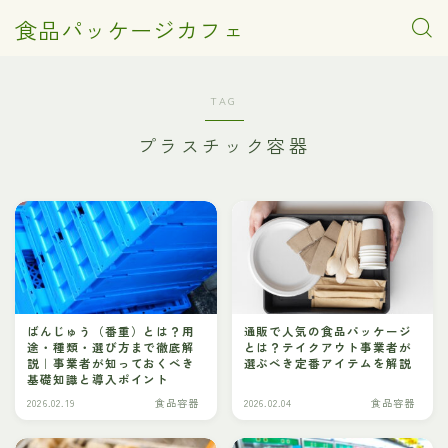
食品パッケージカフェ
TAG
プラスチック容器
ばんじゅう（番重）とは？用
通販で人気の食品パッケージ
途・種類・選び方まで徹底解
とは？テイクアウト事業者が
説｜事業者が知っておくべき
選ぶべき定番アイテムを解説
基礎知識と導入ポイント
2026.02.19
食品容器
2026.02.04
食品容器