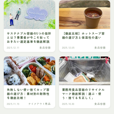
サステナブル容器の5つの指針
【徹底比較】ホットスープ容
とは？事業者が今こそ知って
器の選び方と保温性の違い
おきたい選定基準を徹底解説
2025.12.11
食品容器
2025.12.05
食品容器
失敗しない使い捨てカップ容
業務用食品容器のリサイクル
器の選び方｜素材別の耐熱性
マーク徹底解説｜選ぶ・使
を徹底比較！
う・捨てるを正しく」
2025.11.19
テイクアウト用品
2025.10.30
食品容器